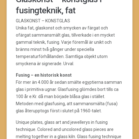
fusingteknik, fat
GLASKONST – KONSTGLAS
Unika fat, glaskonst och smycken av färgat och
ofärgat sammansmält glas, tillverkade i en mycket
gammal teknik, fusing. Varje föremål är unikt och
bränns minst två gånger under speciella
temperaturförhållanden. Samtliga objekt utom
smyckena är signerade. Urval.
Fusing – en historisk konst
För mer än 4.000 år sedan smälte egyptierna samman
glas i primitiva ugnar. Glasfusing glömdes bort tills ca
100 år e.Kr. då man började blåsa glas i stället.
Metoden med glasfusing, att sammansmälta (fusa)
glas återupptogs först i slutet på 1960-talet.
Unique plates, glass art and jewellerys in fusing
technique. Colored and uncolored glass pieces are
melting together in a glass kiln. Glass fusing technique