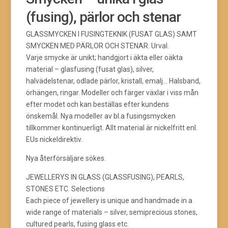
(fusing), pärlor och stenar
GLASSMYCKEN I FUSINGTEKNIK (FUSAT GLAS) SAMT
SMYCKEN MED PÄRLOR OCH STENAR. Urval.
Varje smycke är unikt; handgjort i äkta eller oäkta
material – glasfusing (fusat glas), silver,
halvädelstenar, odlade pärlor, kristall, emalj… Halsband,
örhängen, ringar. Modeller och färger växlar i viss mån
efter modet och kan beställas efter kundens
önskemål. Nya modeller av bl.a fusingsmycken
tillkommer kontinuerligt. Allt material är nickelfritt enl.
EUs nickeldirektiv.
Nya återförsäljare sökes.
JEWELLERYS IN GLASS (GLASSFUSING), PEARLS,
STONES ETC. Selections
Each piece of jewellery is unique and handmade in a
wide range of materials – silver, semiprecious stones,
cultured pearls, fusing glass etc.